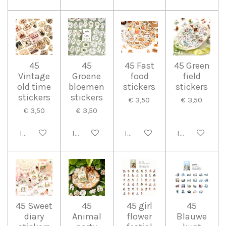
45
45
45 Fast
45 Green
Vintage
Groene
food
field
old time
bloemen
stickers
stickers
stickers
stickers
€ 3,50
€ 3,50
€ 3,50
€ 3,50
In winkelwagen
In winkelwagen
In winkelwagen
In winkelwag
45 Sweet
45
45 girl
45
diary
Animal
flower
Blauwe