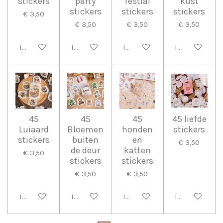
stickers
party
festial
kust
stickers
stickers
stickers
€ 3,50
€ 3,50
€ 3,50
€ 3,50
In winkelwagen
In winkelwagen
In winkelwagen
In winkelwag
45
45
45
45 liefde
Luiaard
Bloemen
honden
stickers
stickers
buiten
en
€ 3,50
de deur
katten
€ 3,50
stickers
stickers
€ 3,50
€ 3,50
In winkelwagen
In winkelwagen
In winkelwagen
In winkelwag