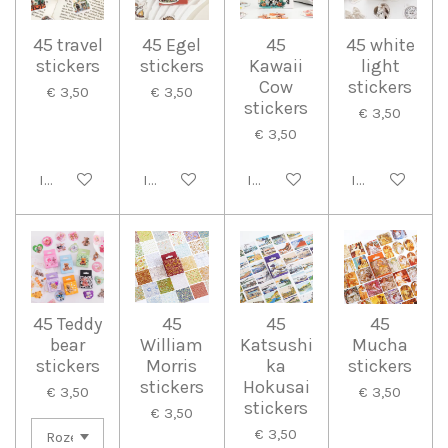
45 travel
45 Egel
45
45 white
stickers
stickers
Kawaii
light
Cow
stickers
€ 3,50
€ 3,50
stickers
€ 3,50
€ 3,50
In winkelwagen
In winkelwagen
In winkelwagen
In winkelwag
45 Teddy
45
45
45
bear
William
Katsushi
Mucha
stickers
Morris
ka
stickers
stickers
Hokusai
€ 3,50
€ 3,50
stickers
€ 3,50
€ 3,50