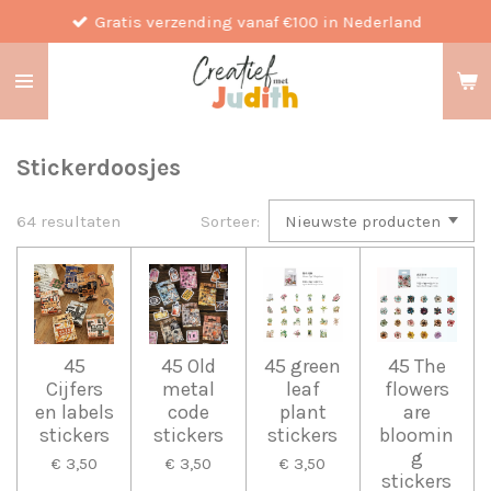
Gratis verzending vanaf €100 in Nederland
Ga
direct
naar
de
hoofdinhoud
Stickerdoosjes
64 resultaten
Sorteer:
45
45 Old
45 green
45 The
Cijfers
metal
leaf
flowers
en labels
code
plant
are
stickers
stickers
stickers
bloomin
g
€ 3,50
€ 3,50
€ 3,50
stickers