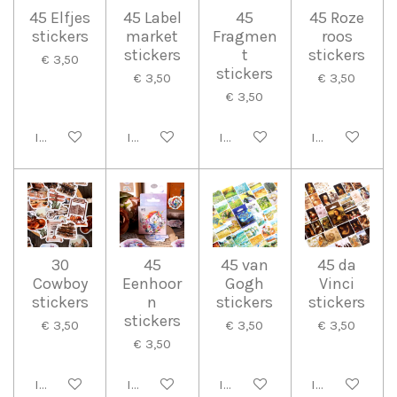
45 Elfjes
45 Label
45
45 Roze
stickers
market
Fragmen
roos
stickers
t
stickers
€ 3,50
stickers
€ 3,50
€ 3,50
€ 3,50
In winkelwagen
In winkelwagen
In winkelwagen
In winkelwag
30
45
45 van
45 da
Cowboy
Eenhoor
Gogh
Vinci
stickers
n
stickers
stickers
stickers
€ 3,50
€ 3,50
€ 3,50
€ 3,50
In winkelwagen
In winkelwagen
In winkelwagen
In winkelwag