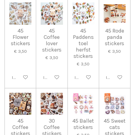
45
45
45
45 Rode
Flower
Coffee
Paddens
panda
stickers
lover
toel
stickers
stickers
herfst
€ 3,50
€ 3,50
stickers
€ 3,50
€ 3,50
In winkelwagen
In winkelwagen
In winkelwagen
In winkelwag
45
30
45 Ballet
45 Sweet
Coffee
Coffee
stickers
cats
stickers
stickers
stickers