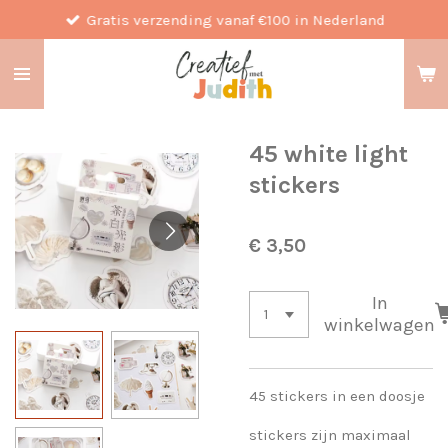
Gratis verzending vanaf €100 in Nederland
Ga
direct
naar
de
hoofdinhoud
45 white light
stickers
€ 3,50
In
winkelwagen
45 stickers in een doosje
stickers zijn maximaal