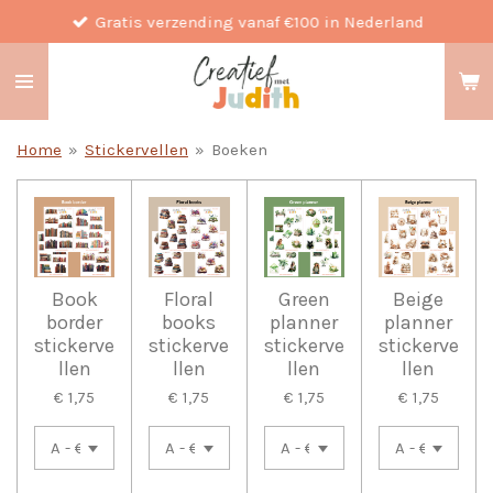
Gratis verzending vanaf €100 in Nederland
Ga
direct
naar
de
hoofdinhoud
Home
»
Stickervellen
»
Boeken
Book
Floral
Green
Beige
border
books
planner
planner
stickerve
stickerve
stickerve
stickerve
llen
llen
llen
llen
€ 1,75
€ 1,75
€ 1,75
€ 1,75