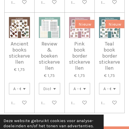
In winkelwagen
In winkelwagen
In winkelwagen
In winkelwag
Nieuw
Nieuw
Ancient
Review
Pink
Teal
books
&
book
book
stickerve
boeken
border
border
llen
stickerve
stickerve
stickerve
llen
llen
llen
€ 1,75
€ 1,75
€ 1,75
€ 1,75
In winkelwagen
In winkelwagen
In winkelwagen
In winkelwag
Deze website gebruikt cookies voor analyse-
doeleinden en/of het tonen van advertenties.
TOP