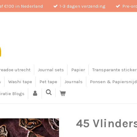
af €100 in Nederland
1-3 dagen verzending
Pre-or
eadoe utrecht
Journal sets
Papier
Transparante sticker
s
Washi tape
Pet tape
Journals
Ponsen & Papiersnijd
iratie Blogs
45 Vlinder