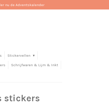
der nu de Adventskalender
s
Stickervellen
ers
Schrijfwaren & Lijm & Inkt
s stickers