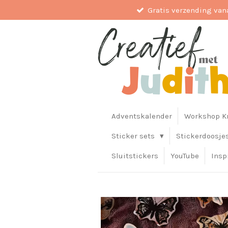
Gratis verzending van
Ga
direct
naar
de
hoofdinhoud
Adventskalender
Workshop Kr
Sticker sets
Stickerdoosje
Sluitstickers
YouTube
Insp