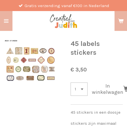
Gratis verzending vanaf €100 in Nederland
Ga
direct
naar
de
hoofdinhoud
45 labels
stickers
€ 3,50
In
winkelwagen
45 stickers in een doosje
stickers zijn maximaal