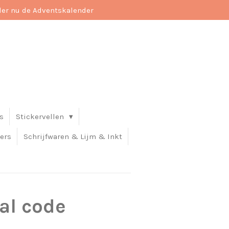
der nu de Adventskalender
s
Stickervellen
ers
Schrijfwaren & Lijm & Inkt
al code