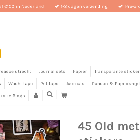
af €100 in Nederland
1-3 dagen verzending
Pre-or
eadoe utrecht
Journal sets
Papier
Transparante sticker
s
Washi tape
Pet tape
Journals
Ponsen & Papiersnijd
iratie Blogs
45 Old met