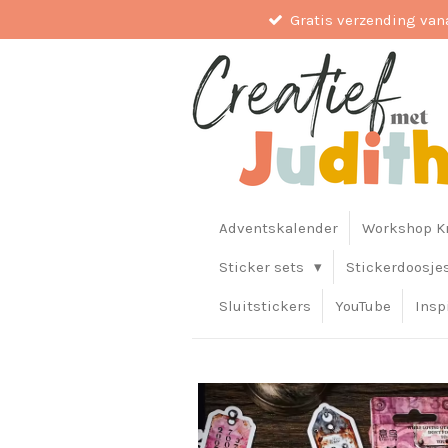
Gratis verzending van
Ga
direct
naar
de
hoofdinhoud
Adventskalender
Workshop Kr
Sticker sets
Stickerdoosje
Sluitstickers
YouTube
Insp