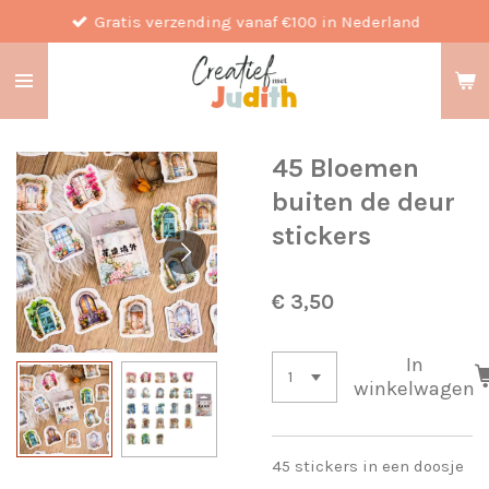
Gratis verzending vanaf €100 in Nederland
Ga
direct
naar
de
hoofdinhoud
45 Bloemen
buiten de deur
stickers
€ 3,50
In
winkelwagen
45 stickers in een doosje