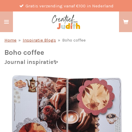
Gratis verzending vanaf €100 in Nederland
Ga
direct
naar
de
hoofdinhoud
Home
»
Inspiratie Blogs
»
Boho coffee
Boho coffee
Journal inspiratie✨