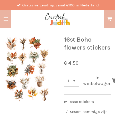
Gratis verzending vanaf €100 in Nederland
Ga
direct
naar
de
hoofdinhoud
16st Boho
flowers stickers
€ 4,50
In
winkelwagen
16 losse stickers
+/- 5x5cm sommige zijn