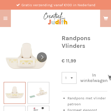
Gratis verzending vanaf €100 in Nederland
Ga
direct
naar
de
hoofdinhoud
Randpons
Vlinders
€ 11,99
In
winkelwagen
Randpons met vlinder
patroon
Formaat geponst