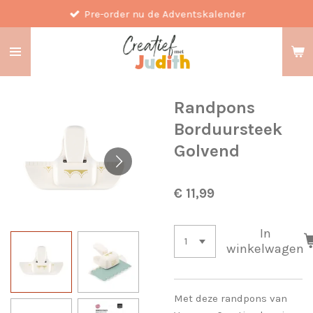
Pre-order nu de Adventskalender
Ga
direct
naar
de
hoofdinhoud
Randpons
Borduursteek
Golvend
€ 11,99
In
winkelwagen
Met deze randpons van