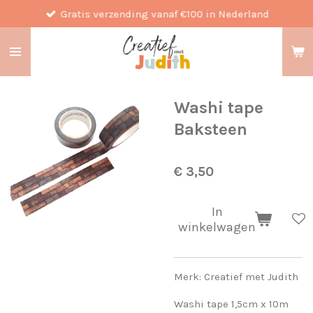
Gratis verzending vanaf €100 in Nederland
Ga
direct
naar
de
hoofdinhoud
Washi tape
Baksteen
€ 3,50
In
winkelwagen
Merk: Creatief met Judith
Washi tape 1,5cm x 10m