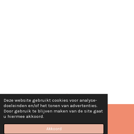
Deze website gebruikt cookies voor analyse-
TOP
doeleinden en/of het tonen van advertenties.
Door gebruik te blijven maken van de site gaat
u hiermee akkoord.
© 2020 - 2024 Creatief met Judith
Akkoord