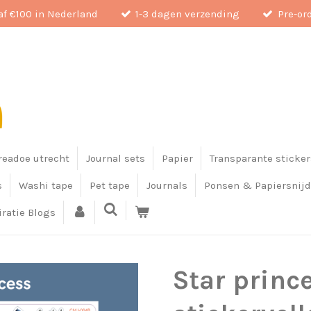
af €100 in Nederland
1-3 dagen verzending
Pre-or
eadoe utrecht
Journal sets
Papier
Transparante sticker
s
Washi tape
Pet tape
Journals
Ponsen & Papiersnijd
iratie Blogs
Star princ