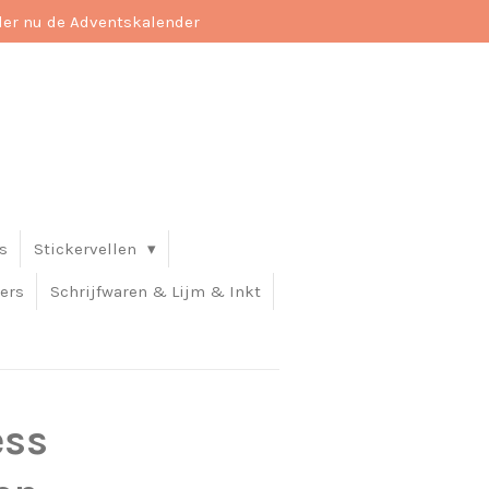
der nu de Adventskalender
s
Stickervellen
ers
Schrijfwaren & Lijm & Inkt
ess