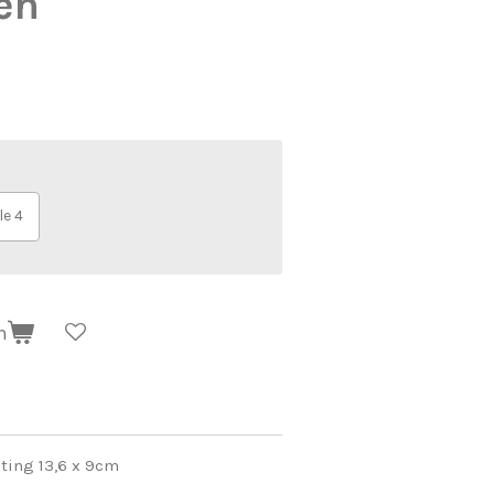
en
le 4
n
eting 13,6 x 9cm