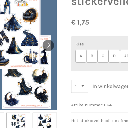
stickervell
€ 1,75
Kies
A
B
C
D
Al
In winkelwage
Artikelnummer:
064
Het stickervel heeft de afm