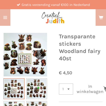
Gratis verzending vanaf €100 in Nederland
Ga
direct
naar
de
hoofdinhoud
Transparante
stickers
Woodland fairy
40st
€ 4,50
In
winkelwagen