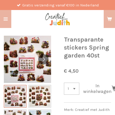
Gratis verzending vanaf €100 in Nederland
Ga
direct
naar
de
hoofdinhoud
Transparante
stickers Spring
garden 40st
€ 4,50
In
winkelwagen
Merk: Creatief met Judith