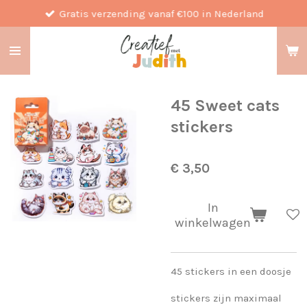
Gratis verzending vanaf €100 in Nederland
Ga
direct
naar
de
hoofdinhoud
45 Sweet cats
stickers
€ 3,50
In
winkelwagen
45 stickers in een doosje
stickers zijn maximaal