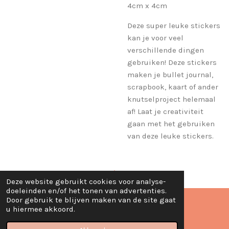
4cm x 4cm
Deze super leuke stickers
kan je voor veel
verschillende dingen
gebruiken! Deze stickers
maken je bullet journal,
scrapbook, kaart of ander
knutselproject helemaal
af! Laat je creativiteit
gaan met het gebruiken
van deze leuke stickers.
Deze website gebruikt cookies voor analyse-
TOP
doeleinden en/of het tonen van advertenties.
Door gebruik te blijven maken van de site gaat
u hiermee akkoord.
© 2020 - 2024 Creatief met Judith