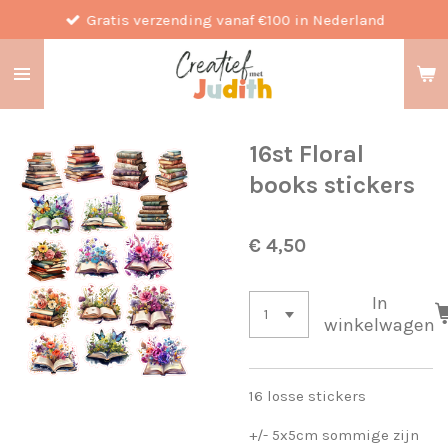
Gratis verzending vanaf €100 in Nederland
Ga
direct
naar
de
hoofdinhoud
16st Floral
books stickers
€ 4,50
In
winkelwagen
16 losse stickers
+/- 5x5cm sommige zijn