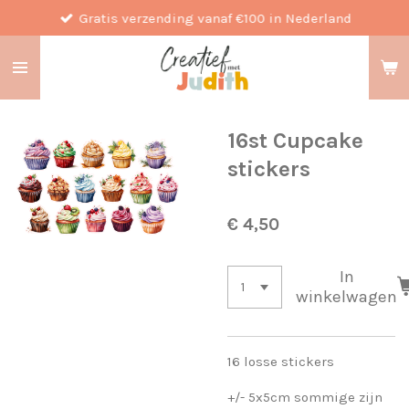
Gratis verzending vanaf €100 in Nederland
Ga
direct
naar
de
hoofdinhoud
16st Cupcake
stickers
€ 4,50
In
winkelwagen
16 losse stickers
+/- 5x5cm sommige zijn