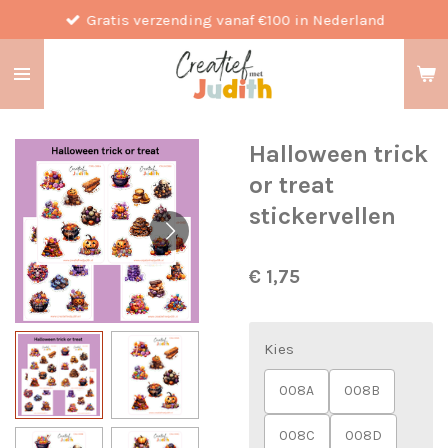
Gratis verzending vanaf €100 in Nederland
Ga
direct
naar
de
hoofdinhoud
Halloween trick
or treat
stickervellen
€ 1,75
Kies
008A
008B
008C
008D