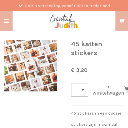
Gratis verzending vanaf €100 in Nederland
Ga
direct
naar
de
hoofdinhoud
45 katten
stickers
€ 3,20
In
winkelwagen
45 stickers in een doosje
stickers zijn maximaal