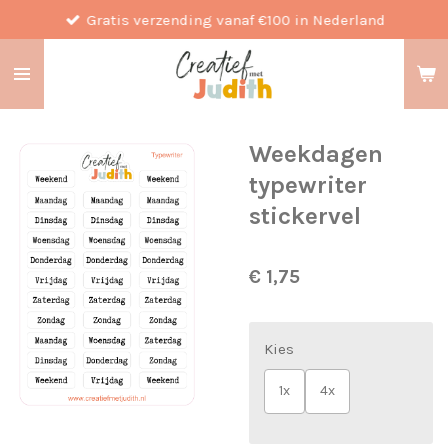
Gratis verzending vanaf €100 in Nederland
Ga
direct
naar
de
hoofdinhoud
Weekdagen
typewriter
stickervel
€ 1,75
Kies
1x
4x