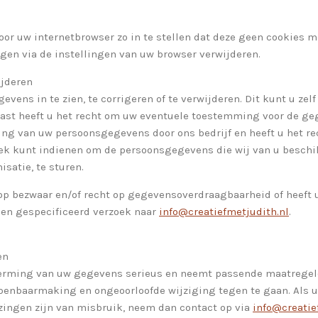
oor uw internetbrowser zo in te stellen dat deze geen cookies m
agen via de instellingen van uw browser verwijderen.
ijderen
vens in te zien, te corrigeren of te verwijderen. Dit kunt u zelf
aast heeft u het recht om uw eventuele toestemming voor de ge
ng van uw persoonsgegevens door ons bedrijf en heeft u het r
zoek kunt indienen om de persoonsgegevens die wij van u besch
satie, te sturen.
op bezwaar en/of recht op gegevensoverdraagbaarheid of heeft
en gespecificeerd verzoek naar
info@creatiefmetjudith.nl
.
en
erming van uw gegevens serieus en neemt passende maatregele
nbaarmaking en ongeoorloofde wijziging tegen te gaan. Als u
ijzingen zijn van misbruik, neem dan contact op via
info@creatie