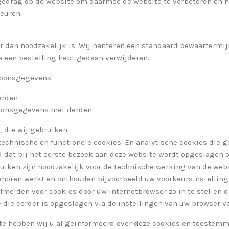
 gedrag op de website om daarmee de website te verbeteren en 
euren.
 dan noodzakelijk is. Wij hanteren een standaard bewaartermijn
e een bestelling hebt gedaan verwijderen.
rsoonsgegevens
erden
soonsgegevens met derden.
, die wij gebruiken
 technische en functionele cookies. En analytische cookies die 
d dat bij het eerste bezoek aan deze website wordt opgeslagen o
ruiken zijn noodzakelijk voor de technische werking van de we
behoren werkt en onthouden bijvoorbeeld uw voorkeursinstellin
afmelden voor cookies door uw internetbrowser zo in te stellen 
e die eerder is opgeslagen via de instellingen van uw browser v
ite hebben wij u al geïnformeerd over deze cookies en toestem