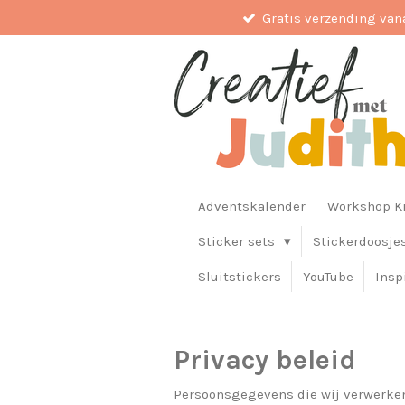
Gratis verzending van
Ga
direct
naar
de
hoofdinhoud
Adventskalender
Workshop Kr
Sticker sets
Stickerdoosje
Sluitstickers
YouTube
Insp
Privacy beleid
Persoonsgegevens die wij verwerke