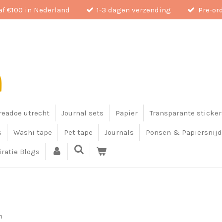
af €100 in Nederland
1-3 dagen verzending
Pre-or
eadoe utrecht
Journal sets
Papier
Transparante sticker
s
Washi tape
Pet tape
Journals
Ponsen & Papiersnijd
iratie Blogs
n