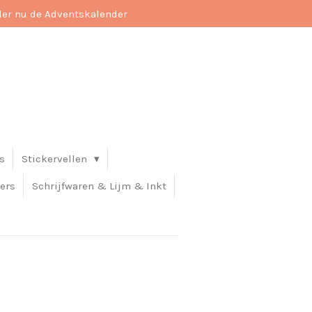
der nu de Adventskalender
s
Stickervellen
ers
Schrijfwaren & Lijm & Inkt