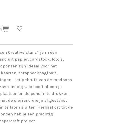
n
en Creative stans* je in één
d uit papier, cardstock, foto’s,
dponsen zijn ideaal voor het
 kaarten, scrapbookpagina’s,
gingen. Het gebruik van de randpons
svriendelijk. Je hoeft alleen je
 plaatsen en de pons in te drukken.
met de sierrand die je al gestanst
 te laten sluiten. Herhaal dit tot de
econden heb je een prachtig
papercraft project.