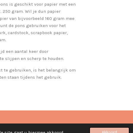
ons is geschikt voor papier met een
. 250 gram. Wil je dun papier
pier van bijvoorbeeld 160 gram mee
 kunt de pons gebruiken voor het
rk, cardstock, scrapbook papier,
am.
ijd een aantal keer door
e slijpen en scherp te houden.
t te gebruiken, is het belangrijk om
ten staan tijdens het gebruik.
de site gaat u hiermee akkoord.
Akkoord