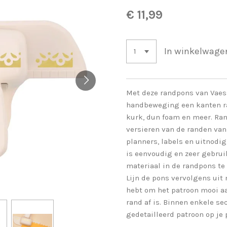
€ 11,99
In winkelwage
Met deze randpons van Vaess
handbeweging een kanten ran
kurk, dun foam en meer. Ran
versieren van de randen van
planners, labels en uitnodi
is eenvoudig en zeer gebruik
materiaal in de randpons te
Lijn de pons vervolgens uit 
hebt om het patroon mooi aan
rand af is. Binnen enkele s
gedetailleerd patroon op je 