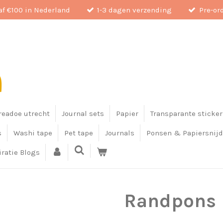
af €100 in Nederland
1-3 dagen verzending
Pre-or
eadoe utrecht
Journal sets
Papier
Transparante sticker
s
Washi tape
Pet tape
Journals
Ponsen & Papiersnijd
iratie Blogs
Randpons 