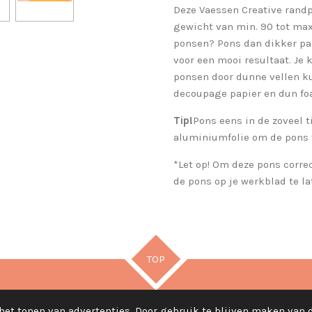
Deze Vaessen Creative randp
gewicht van min. 90 tot max
ponsen? Pons dan dikker pa
voor een mooi resultaat. Je
ponsen door dunne vellen ku
decoupage papier en dun fo
Tip!
Pons eens in de zoveel t
aluminiumfolie om de pons t
*Let op! Om deze pons correc
de pons op je werkblad te la
TOP
het tonen van advertenties. Door gebruik te blijven maken van 